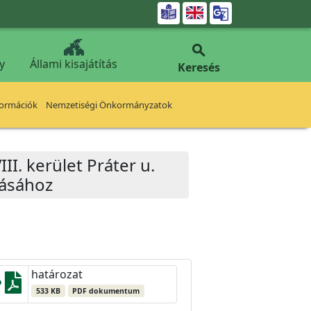


y
Állami kisajátítás
Keresés
formációk
Nemzetiségi Önkormányzatok
I. kerület Práter u.
ításához
határozat
533 KB
PDF dokumentum