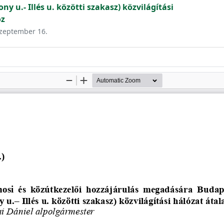
ony u.- Illés u. közötti szakasz) közvilágítási
oz
 szeptember 16.