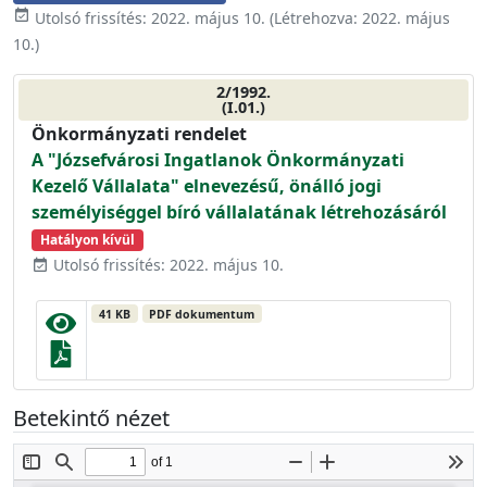
event_available
Utolsó frissítés:
2022. május 10.
(Létrehozva:
2022. május
10.
)
2/1992.
(I.01.)
Önkormányzati rendelet
A "Józsefvárosi Ingatlanok Önkormányzati
Kezelő Vállalata" elnevezésű, önálló jogi
személyiséggel bíró vállalatának létrehozásáról
Hatályon kívül
Utolsó frissítés: 2022. május 10.
event_available
41 KB
PDF dokumentum
Betekintő nézet