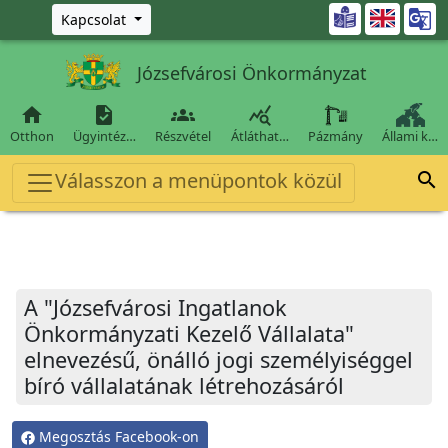
Ugrás a fő tartalomra

Kapcsolat
Józsefvárosi Önkormányzat




Otthon
Ügyintéz…
Részvétel
Átláthat…
Pázmány
Állami k…
Válasszon a menüpontok közül

A "Józsefvárosi Ingatlanok
Önkormányzati Kezelő Vállalata"
elnevezésű, önálló jogi személyiséggel
bíró vállalatának létrehozásáról
Megosztás Facebook-on