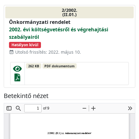
2/2002.
(II.01.)
Önkormányzati rendelet
2002. évi költségvetésről és végrehajtási
szabályairól
Hatályon kívül
Utolsó frissítés: 2022. május 10.
event_available
262 KB
PDF dokumentum
Betekintő nézet