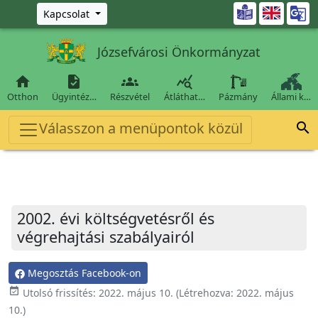
Ugrás a fő tartalomra

Kapcsolat
Józsefvárosi Önkormányzat




Otthon
Ügyintéz…
Részvétel
Átláthat…
Pázmány
Állami k…
Válasszon a menüpontok közül

2002. évi költségvetésről és
végrehajtási szabályairól
Megosztás Facebook-on
event_available
Utolsó frissítés:
2022. május 10.
(Létrehozva:
2022. május
10.
)