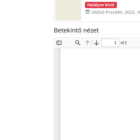
Hatályon kívül
Utolsó frissítés: 2022. 
event_available
Betekintő nézet