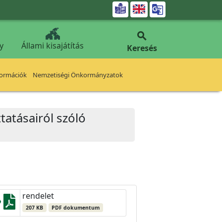


y
Állami kisajátítás
Keresés
formációk
Nemzetiségi Önkormányzatok
tatásairól szóló
rendelet
207 KB
PDF dokumentum