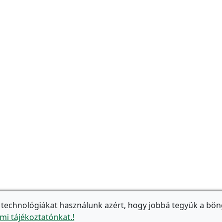
 technológiákat használunk azért, hogy jobbá tegyük a bön
mi tájékoztatónkat.!