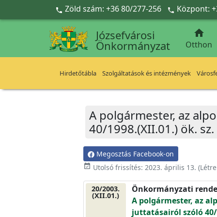
Ugrás a fő tartalomra
Zöld szám: +36 80/277-256
Központ: +



Józsefvárosi
Önkormányzat
Otthon
Hirdetőtábla
Szolgáltatások és intézmények
Városfe
A polgármester, az alpo
40/1998.(XII.01.) ök. s
Megosztás Facebook-on
event_available
Utolsó frissítés:
2023. április 13.
(Létr
Önkormányzati rende
20/2003.
(XII.01.)
A polgármester, az al
juttatásairól szóló 40