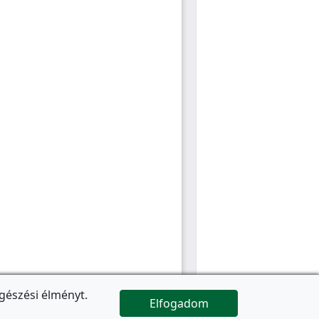
gészési élményt.
Elfogadom

Az oldal folytatódik