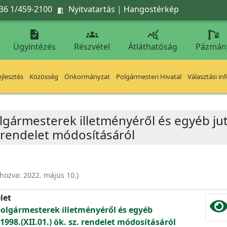
36 1/459-2100
Nyitvatartás
|
Hangostérkép




Ügyintézés
Részvétel
Átláthatóság
Pázmán
jlesztés
Közösség
Önkormányzat
Polgármesteri Hivatal
Választási in
lgármesterek illetményéről és egyéb jut
z. rendelet módosításáról
ehozva:
2022. május 10.
)
let
polgármesterek illetményéről és egyéb
/1998.(XII.01.) ök. sz. rendelet módosításáról