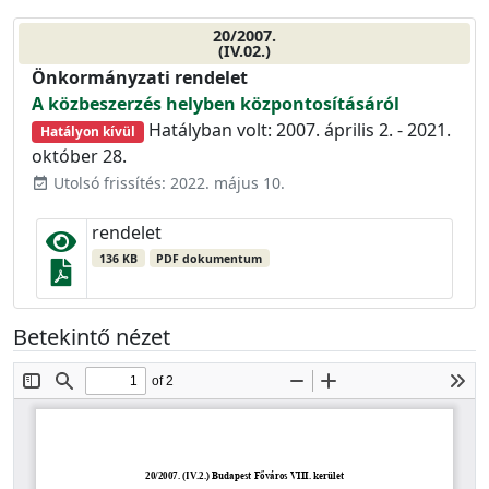
20/2007.
(IV.02.)
Önkormányzati rendelet
A közbeszerzés helyben központosításáról
Hatályban volt: 2007. április 2. - 2021.
Hatályon kívül
október 28.
Utolsó frissítés: 2022. május 10.
event_available
rendelet
136 KB
PDF dokumentum
Betekintő nézet