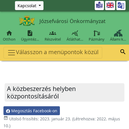
Ugrás a fő tartalomra

Kapcsolat
Józsefvárosi Önkormányzat




Otthon
Ügyintéz…
Részvétel
Átláthat…
Pázmány
Állami k…
Válasszon a menüpontok közül

A közbeszerzés helyben
központosításáról
Megosztás Facebook-on
event_available
Utolsó frissítés:
2023. január 23.
(Létrehozva:
2022. május
10.
)