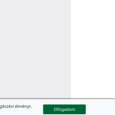
gészési élményt.
Elfogadom

Az oldal folytatódik