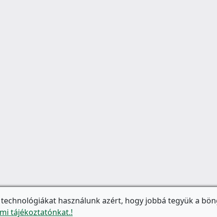
 technológiákat használunk azért, hogy jobbá tegyük a bön
mi tájékoztatónkat.!