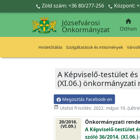
Ugrás a fő tartalomra
Zöld szám: +36 80/277-256
Központ: +



Józsefvárosi
Önkormányzat
Otthon
Hirdetőtábla
Szolgáltatások és intézmények
Városfe
A Képviselő-testület és
(XI.06.) önkormányzati
Megosztás Facebook-on
event_available
Utolsó frissítés:
2022. május 10.
(Létr
Önkormányzati rende
20/2016.
(VI.09.)
A Képviselő-testület é
szóló 36/2014. (XI.06