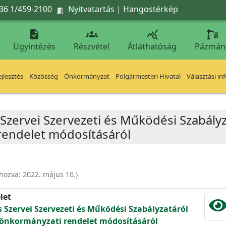
36 1/459-2100
Nyitvatartás
|
Hangostérkép




Ügyintézés
Részvétel
Átláthatóság
Pázmán
jlesztés
Közösség
Önkormányzat
Polgármesteri Hivatal
Választási in
 Szervei Szervezeti és Működési Szabály
 rendelet módosításáról
ehozva:
2022. május 10.
)
let
s Szervei Szervezeti és Működési Szabályzatáról
.) önkormányzati rendelet módosításáról