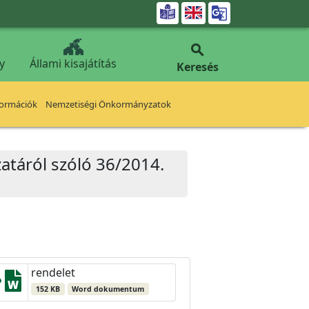


y
Állami kisajátítás
Keresés
formációk
Nemzetiségi Önkormányzatok
zatáról szóló 36/2014.
rendelet
152 KB
Word dokumentum