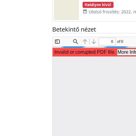
Hatályon kívül
Utolsó frissítés: 2022. 
event_available
Betekintő nézet