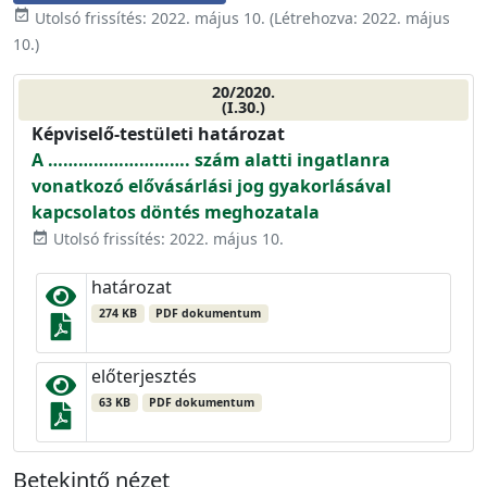
event_available
Utolsó frissítés:
2022. május 10.
(Létrehozva:
2022. május
10.
)
20/2020.
(I.30.)
Képviselő-testületi határozat
A ………………………. szám alatti ingatlanra
vonatkozó elővásárlási jog gyakorlásával
kapcsolatos döntés meghozatala
Utolsó frissítés: 2022. május 10.
event_available
határozat
274 KB
PDF dokumentum
előterjesztés
63 KB
PDF dokumentum
Betekintő nézet