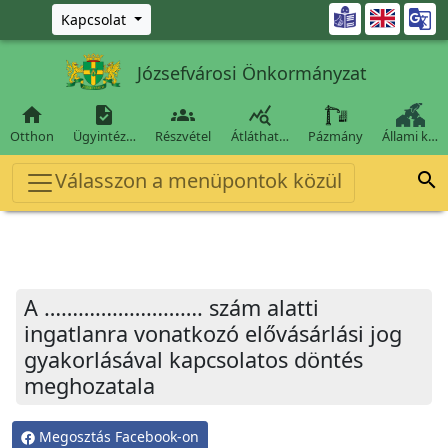
Ugrás a fő tartalomra

Kapcsolat
Józsefvárosi Önkormányzat




Otthon
Ügyintéz…
Részvétel
Átláthat…
Pázmány
Állami k…
Válasszon a menüpontok közül

A ………………………. szám alatti
ingatlanra vonatkozó elővásárlási jog
gyakorlásával kapcsolatos döntés
meghozatala
Megosztás Facebook-on