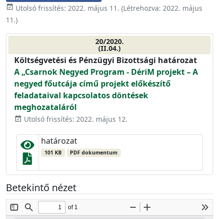
event_available
Utolsó frissítés:
2022. május 11.
(Létrehozva:
2022. május
11.
)
20/2020.
(II.04.)
Költségvetési és Pénzügyi Bizottsági határozat
A „Csarnok Negyed Program - DériM projekt – A
negyed főutcája című projekt előkészítő
feladataival kapcsolatos döntések
meghozataláról
Utolsó frissítés: 2022. május 12.
event_available
határozat
101 KB
PDF dokumentum
Betekintő nézet