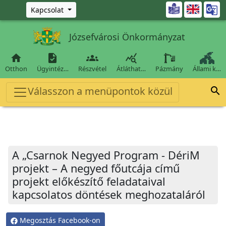
Ugrás a fő tartalomra

Kapcsolat
Józsefvárosi Önkormányzat




Otthon
Ügyintéz…
Részvétel
Átláthat…
Pázmány
Állami k…
Válasszon a menüpontok közül

A „Csarnok Negyed Program - DériM
projekt – A negyed főutcája című
projekt előkészítő feladataival
kapcsolatos döntések meghozataláról
Megosztás Facebook-on