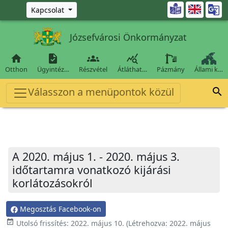
Ugrás a fő tartalomra

Kapcsolat
Józsefvárosi Önkormányzat




Otthon
Ügyintéz…
Részvétel
Átláthat…
Pázmány
Állami k…
Válasszon a menüpontok közül

A 2020. május 1. - 2020. május 3.
időtartamra vonatkozó kijárási
korlátozásokról
Megosztás Facebook-on
event_available
Utolsó frissítés:
2022. május 10.
(Létrehozva:
2022. május