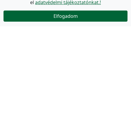
el
adatvédelmi tájékoztatónkat.!
Elfogadom
