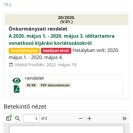
10.
)
20/2020.
(V.01.)
Önkormányzati rendelet
A 2020. május 1. - 2020. május 3. időtartamra
vonatkozó kijárási korlátozásokról
Hatályban volt: 2020.
Veszélyhelyzet
Hatályon kívül
május 1. - 2020. május 4.
Utolsó frissítés: 2022. május 10.
event_available
rendelet
82 KB
PDF dokumentum
Betekintő nézet