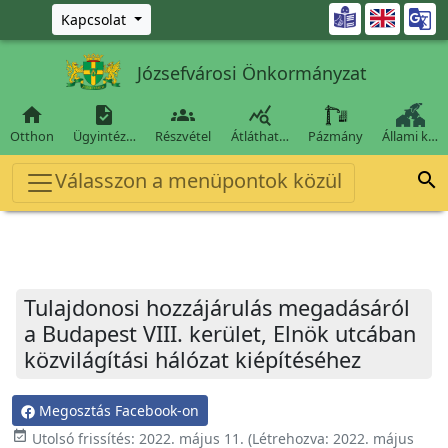
Ugrás a fő tartalomra

Kapcsolat
Józsefvárosi Önkormányzat




Otthon
Ügyintéz…
Részvétel
Átláthat…
Pázmány
Állami k…
Válasszon a menüpontok közül

Tulajdonosi hozzájárulás megadásáról
a Budapest VIII. kerület, Elnök utcában
közvilágítási hálózat kiépítéséhez
Megosztás Facebook-on
event_available
Utolsó frissítés:
2022. május 11.
(Létrehozva:
2022. május