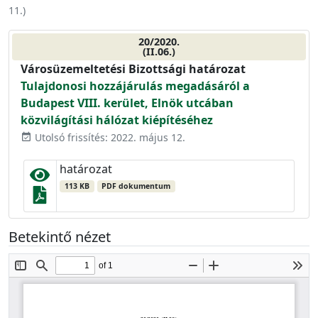
11.
)
20/2020.
(II.06.)
Városüzemeltetési Bizottsági határozat
Tulajdonosi hozzájárulás megadásáról a
Budapest VIII. kerület, Elnök utcában
közvilágítási hálózat kiépítéséhez
Utolsó frissítés: 2022. május 12.
event_available
határozat
113 KB
PDF dokumentum
Betekintő nézet