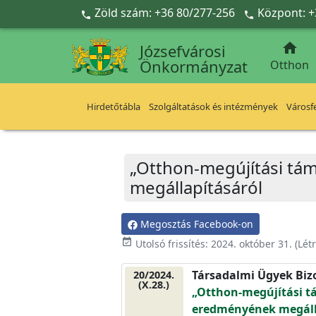
Ugrás a fő tartalomra
Zöld szám: +36 80/277-256
Központ: +



Józsefvárosi
Önkormányzat
Otthon
Hirdetőtábla
Szolgáltatások és intézmények
Városfe
„Otthon-megújítási tám
megállapításáról
Megosztás Facebook-on
event_available
Utolsó frissítés:
2024. október 31.
(Lét
Társadalmi Ügyek Biz
20/2024.
(X.28.)
„Otthon-megújítási t
eredményének megáll