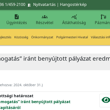
36 1/459-2100
Nyitvatartás
|
Hangostérkép




Ügyintézés
Részvétel
Átláthatóság
Pázmán
jlesztés
Közösség
Önkormányzat
Polgármesteri Hivatal
Választási in
ogatás” iránt benyújtott pályázat ere
rehozva:
2024. október 31.
)
ottsági határozat
ámogatás” iránt benyújtott pályázat
apításáról