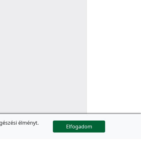
gészési élményt.
Elfogadom

Az oldal folytatódik