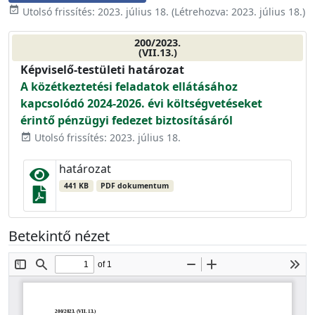
event_available
Utolsó frissítés:
2023. július 18.
(Létrehozva:
2023. július 18.
)
200/2023.
(VII.13.)
Képviselő-testületi határozat
A közétkeztetési feladatok ellátásához
kapcsolódó 2024-2026. évi költségvetéseket
érintő pénzügyi fedezet biztosításáról
Utolsó frissítés: 2023. július 18.
event_available
határozat
441 KB
PDF dokumentum
Betekintő nézet