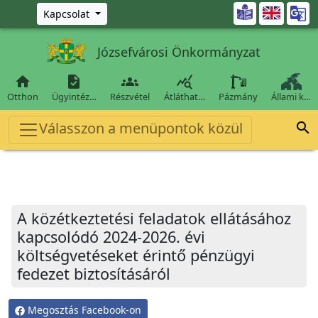
Ugrás a fő tartalomra

Kapcsolat
Józsefvárosi Önkormányzat




Otthon
Ügyintéz…
Részvétel
Átláthat…
Pázmány
Állami k…
Válasszon a menüpontok közül

A közétkeztetési feladatok ellátásához
kapcsolódó 2024-2026. évi
költségvetéseket érintő pénzügyi
fedezet biztosításáról
Megosztás Facebook-on