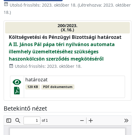
event_available
Utolsó frissítés:
2023. október 18.
(Létrehozva:
2023. október
18.
)
200/2023.
(X.16.)
Költségvetési és Pénzügyi Bizottsági határozat
A II. János Pál pápa téri nyilvános automata
illemhely üzemeltetéséhez szükséges
haszonkölcsön szerződés megkötéséről
Utolsó frissítés: 2023. október 18.
event_available
határozat
120 KB
PDF dokumentum
Betekintő nézet