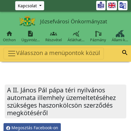
Ugrás a fő tartalomra

Kapcsolat
Józsefvárosi Önkormányzat




Otthon
Ügyintéz…
Részvétel
Átláthat…
Pázmány
Állami k…
Válasszon a menüpontok közül

A II. János Pál pápa téri nyilvános
automata illemhely üzemeltetéséhez
szükséges haszonkölcsön szerződés
megkötéséről
Megosztás Facebook-on