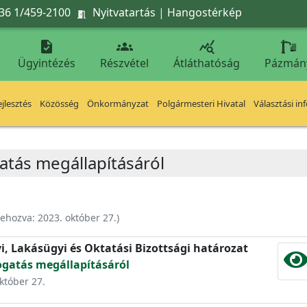
36 1/459-2100
Nyitvatartás
|
Hangostérkép




Ügyintézés
Részvétel
Átláthatóság
Pázmán
jlesztés
Közösség
Önkormányzat
Polgármesteri Hivatal
Választási in
atás megállapításáról
rehozva:
2023. október 27.
)
yi, Lakásügyi és Oktatási Bizottsági határozat
ogatás megállapításáról
október 27.