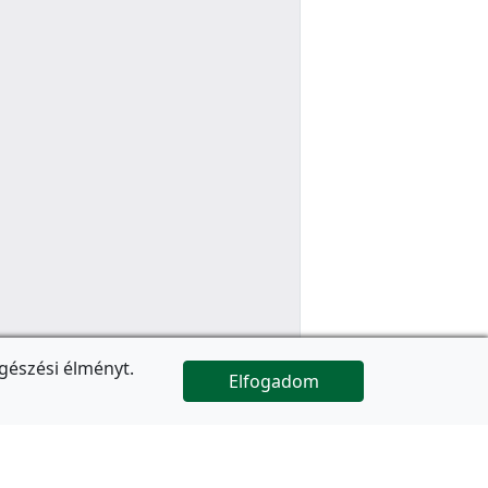
gészési élményt.
Elfogadom

Az oldal folytatódik