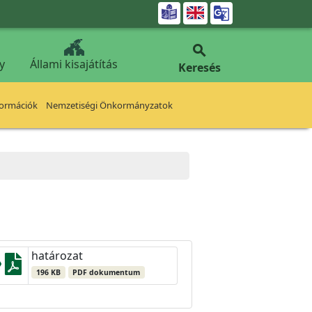


y
Állami kisajátítás
Keresés
formációk
Nemzetiségi Önkormányzatok
határozat
196 KB
PDF dokumentum