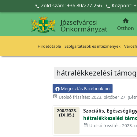
Ugrás a fő tartalomra
Zöld szám: +36 80/277-256
Központ: +



Józsefvárosi
Önkormányzat
Otthon
Hirdetőtábla
Szolgáltatások és intézmények
Városfe
hátralékkezelési támog
Megosztás Facebook-on
event_available
Utolsó frissítés:
2023. október 27.
(Lét
Szociális, Egészségüg
200/2023.
(IX.05.)
hátralékkezelési tám
Utolsó frissítés: 2023. 
event_available