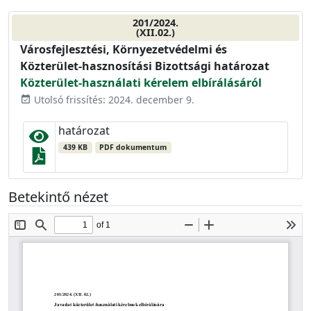
201/2024.
(XII.02.)
Városfejlesztési, Környezetvédelmi és
Közterület-hasznosítási Bizottsági határozat
Közterület-használati kérelem elbírálásáról
Utolsó frissítés: 2024. december 9.
event_available
határozat
439 KB
PDF dokumentum
Betekintő nézet