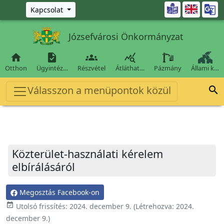
Ugrás a fő tartalomra

Kapcsolat
Józsefvárosi Önkormányzat




Otthon
Ügyintéz…
Részvétel
Átláthat…
Pázmány
Állami k…
Válasszon a menüpontok közül

Közterület-használati kérelem
elbírálásáról
Megosztás Facebook-on
event_available
Utolsó frissítés:
2024. december 9.
(Létrehozva:
2024.
december 9.
)