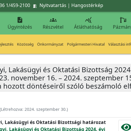
36 1/459-2100
Nyitvatartás
|
Hangostérkép




Ügyintézés
Részvétel
Átláthatóság
Pázmán
jlesztés
Közösség
Önkormányzat
Polgármesteri Hivatal
Választási in
yi, Lakásügyi és Oktatási Bizottság 2024
023. november 16. – 2024. szeptember 15
 hozott döntéseiről szóló beszámoló el
(Létrehozva:
2024. szeptember 30.
)
yi, Lakásügyi és Oktatási Bizottsági határozat
gyi, Lakásügyi és Oktatási Bizottság 2024. évi