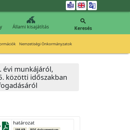


y
Állami kisajátítás
Keresés
formációk
Nemzetiségi Önkormányzatok
. évi munkájáról,
. közötti időszakban
fogadásáról
határozat
198 KB
PDF dokumentum