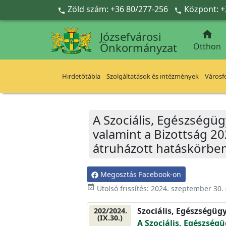
Ugrás a fő tartalomra
Zöld szám: +36 80/277-256
Központ: +



Józsefvárosi
Önkormányzat
Otthon
Hirdetőtábla
Szolgáltatások és intézmények
Városfe
A Szociális, Egészségüg
valamint a Bizottság 2
átruházott hatáskörben
Megosztás Facebook-on
event_available
Utolsó frissítés:
2024. szeptember 30.
Szociális, Egészségüg
202/2024.
(IX.30.)
A Szociális, Egészségü