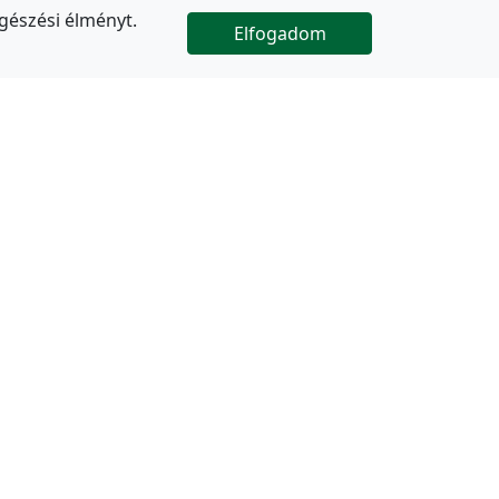
gészési élményt.
Elfogadom

Az oldal folytatódik