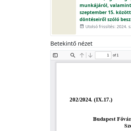
munkájáról, valamint 
szeptember 15. közöt
döntéseiről szóló bes
Utolsó frissítés: 2024.
event_available
Betekintő nézet