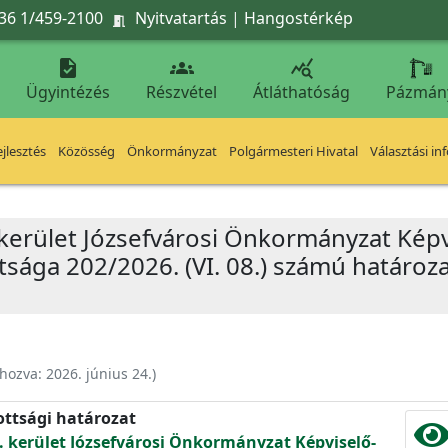
36 1/459-2100
Nyitvatartás
|
Hangostérkép




Ügyintézés
Részvétel
Átláthatóság
Pázmán
jlesztés
Közösség
Önkormányzat
Polgármesteri Hivatal
Választási in
 kerület Józsefvárosi Önkormányzat Képv
sága 202/2026. (VI. 08.) számú határoza
ehozva:
2026. június 24.
)
ottsági határozat
. kerület Józsefvárosi Önkormányzat Képviselő-