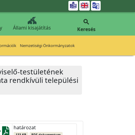


y
Állami kisajátítás
Keresés
formációk
Nemzetiségi Önkormányzatok
iselő-testületének
ta rendkívüli települési
határozat
133 KB
PDF dokumentum