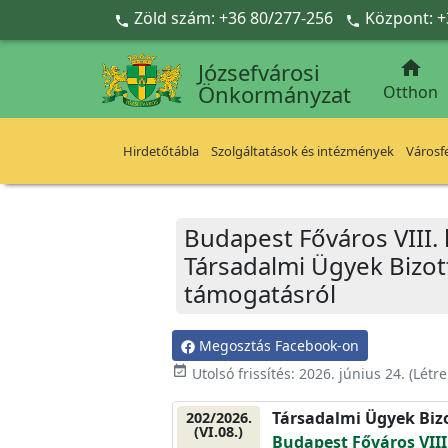
Ugrás a fő tartalomra
Zöld szám: +36 80/277-256
Központ: +



Józsefvárosi
Önkormányzat
Otthon
Hirdetőtábla
Szolgáltatások és intézmények
Városfe
Budapest Főváros VIII.
Társadalmi Ügyek Bizott
támogatásról
Megosztás Facebook-on
event_available
Utolsó frissítés:
2026. június 24.
(Létr
Társadalmi Ügyek Biz
202/2026.
(VI.08.)
Budapest Főváros VIII