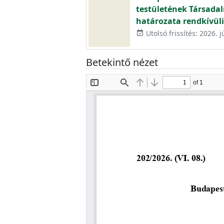
testületének Társadal
határozata rendkívüli
Utolsó frissítés: 2026. j
event_available
Betekintő nézet