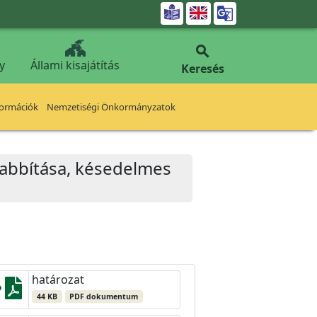


y
Állami kisajátítás
Keresés
formációk
Nemzetiségi Önkormányzatok
zabbítása, késedelmes
határozat
44 KB
PDF dokumentum