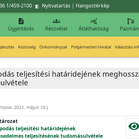
36 1/459-2100
Nyitvatartás
|
Hangostérkép




Ügyintézés
Részvétel
Átláthatóság
Pázmán
jlesztés
Közösség
Önkormányzat
Polgármesteri Hivatal
Választási in
dás teljesítési határidejének meghoss
ulvétele
ehozva:
2022. május 10.
)
atározat
odás teljesítési határidejének
sedelmes teljesítésének tudomásulvétele