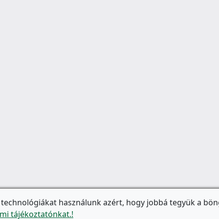
 technológiákat használunk azért, hogy jobbá tegyük a bön
mi tájékoztatónkat.!