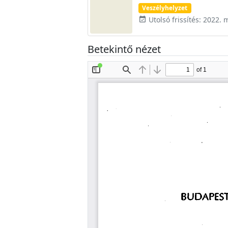
Veszélyhelyzet
Utolsó frissítés: 2022. 
event_available
Betekintő nézet