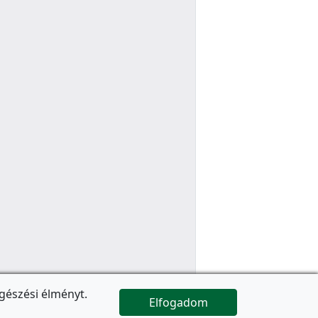
gészési élményt.
Elfogadom

Az oldal folytatódik