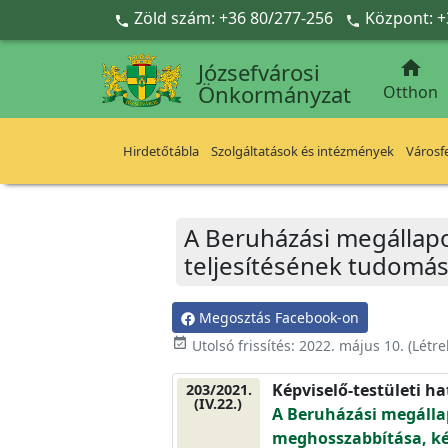
Ugrás a fő tartalomra
Zöld szám: +36 80/277-256
Központ: +



Józsefvárosi
Önkormányzat
Otthon
Hirdetőtábla
Szolgáltatások és intézmények
Városfe
A Beruházási megállapo
teljesítésének tudomás
Megosztás Facebook-on
event_available
Utolsó frissítés:
2022. május 10.
(Létr
Képviselő-testületi h
203/2021.
(IV.22.)
A Beruházási megállap
meghosszabbítása, ké