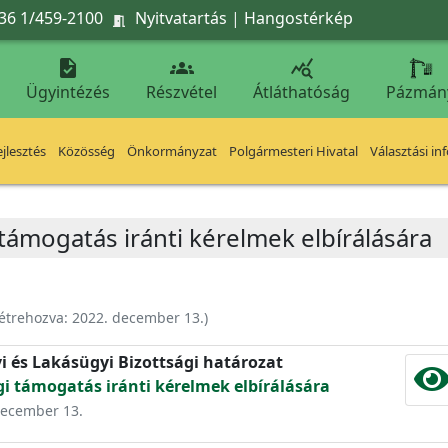
36 1/459-2100
Nyitvatartás
|
Hangostérkép




Ügyintézés
Részvétel
Átláthatóság
Pázmán
jlesztés
Közösség
Önkormányzat
Polgármesteri Hivatal
Választási in
támogatás iránti kérelmek elbírálására
étrehozva:
2022. december 13.
)
yi és Lakásügyi Bizottsági határozat
i támogatás iránti kérelmek elbírálására
 december 13.