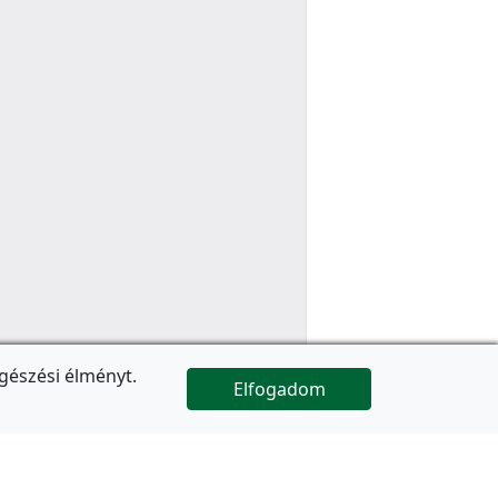
gészési élményt.
Elfogadom

Az oldal folytatódik