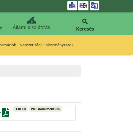


y
Állami kisajátítás
Keresés
formációk
Nemzetiségi Önkormányzatok
130 KB
PDF dokumentum