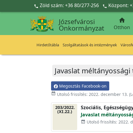
Ugrás a fő tartalomra
Zöld szám: +36 80/277-256
Központ: +



Józsefvárosi
Önkormányzat
Otthon
Hirdetőtábla
Szolgáltatások és intézmények
Városfe
Javaslat méltányossági 
Megosztás Facebook-on
event_available
Utolsó frissítés:
2022. december 13.
(L
Szociális, Egészségüg
203/2022.
(XI.22.)
Javaslat méltányosság
Utolsó frissítés: 2022.
event_available