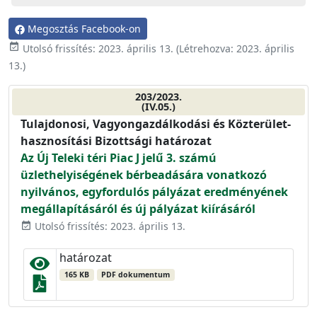
Megosztás Facebook-on
event_available
Utolsó frissítés:
2023. április 13.
(Létrehozva:
2023. április
13.
)
203/2023.
(IV.05.)
Tulajdonosi, Vagyongazdálkodási és Közterület-
hasznosítási Bizottsági határozat
Az Új Teleki téri Piac J jelű 3. számú
üzlethelyiségének bérbeadására vonatkozó
nyilvános, egyfordulós pályázat eredményének
megállapításáról és új pályázat kiírásáról
Utolsó frissítés: 2023. április 13.
event_available
határozat
165 KB
PDF dokumentum