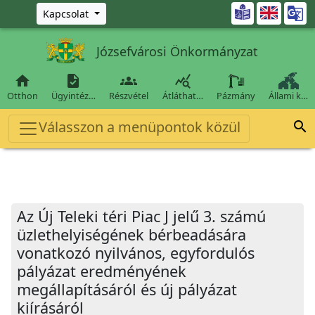
Ugrás a fő tartalomra

Kapcsolat
Józsefvárosi Önkormányzat




Otthon
Ügyintéz…
Részvétel
Átláthat…
Pázmány
Állami k…
Válasszon a menüpontok közül

Az Új Teleki téri Piac J jelű 3. számú
üzlethelyiségének bérbeadására
vonatkozó nyilvános, egyfordulós
pályázat eredményének
megállapításáról és új pályázat
kiírásáról