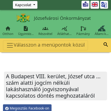
Ugrás a fő tartalomra

Kapcsolat
Józsefvárosi Önkormányzat




Otthon
Ügyintéz…
Részvétel
Átláthat…
Pázmány
Állami k…
Válasszon a menüpontok közül

A Budapest VIII. kerület, József utca ...
szám alatti jogcím nélküli
lakáshasználó jogviszonyával
kapcsolatos döntés meghozataláról
Megosztás Facebook-on