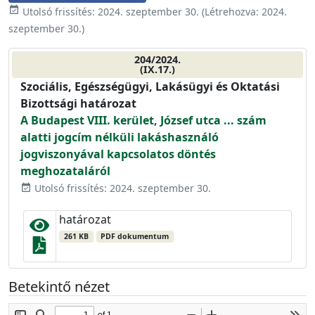
event_available
Utolsó frissítés:
2024. szeptember 30.
(Létrehozva:
2024.
szeptember 30.
)
204/2024.
(IX.17.)
Szociális, Egészségügyi, Lakásügyi és Oktatási
Bizottsági határozat
A Budapest VIII. kerület, József utca ... szám
alatti jogcím nélküli lakáshasználó
jogviszonyával kapcsolatos döntés
meghozataláról
Utolsó frissítés: 2024. szeptember 30.
event_available
határozat
261 KB
PDF dokumentum
Betekintő nézet