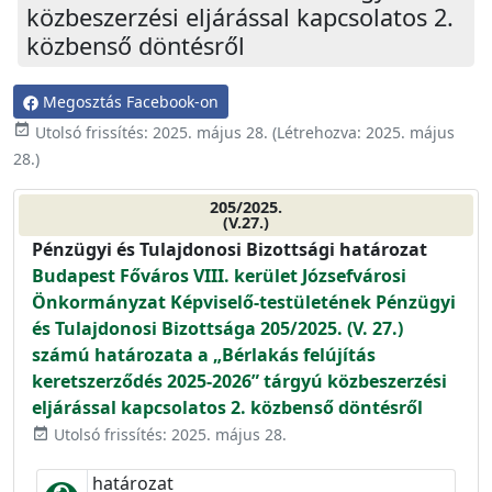
közbeszerzési eljárással kapcsolatos 2.
közbenső döntésről
Megosztás Facebook-on
event_available
Utolsó frissítés:
2025. május 28.
(Létrehozva:
2025. május
28.
)
205/2025.
(V.27.)
Pénzügyi és Tulajdonosi Bizottsági határozat
Budapest Főváros VIII. kerület Józsefvárosi
Önkormányzat Képviselő-testületének Pénzügyi
és Tulajdonosi Bizottsága 205/2025. (V. 27.)
számú határozata a „Bérlakás felújítás
keretszerződés 2025-2026” tárgyú közbeszerzési
eljárással kapcsolatos 2. közbenső döntésről
Utolsó frissítés: 2025. május 28.
event_available
határozat