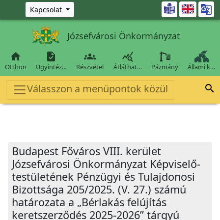
Ugrás a fő tartalomra

Kapcsolat
Józsefvárosi Önkormányzat




Otthon
Ügyintéz…
Részvétel
Átláthat…
Pázmány
Állami k…
Válasszon a menüpontok közül

Budapest Főváros VIII. kerület
Józsefvárosi Önkormányzat Képviselő-
testületének Pénzügyi és Tulajdonosi
Bizottsága 205/2025. (V. 27.) számú
határozata a „Bérlakás felújítás
keretszerződés 2025-2026” tárgyú