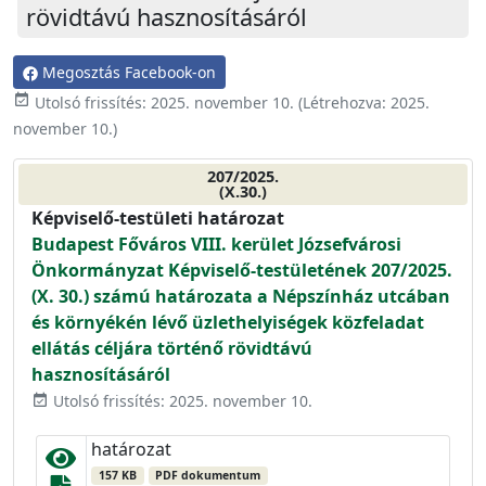
rövidtávú hasznosításáról
Megosztás Facebook-on
event_available
Utolsó frissítés:
2025. november 10.
(Létrehozva:
2025.
november 10.
)
207/2025.
(X.30.)
Képviselő-testületi határozat
Budapest Főváros VIII. kerület Józsefvárosi
Önkormányzat Képviselő-testületének 207/2025.
(X. 30.) számú határozata a Népszínház utcában
és környékén lévő üzlethelyiségek közfeladat
ellátás céljára történő rövidtávú
hasznosításáról
Utolsó frissítés: 2025. november 10.
event_available
határozat
157 KB
PDF dokumentum