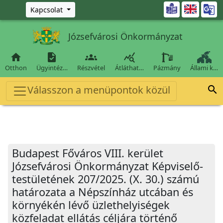
Ugrás a fő tartalomra

Kapcsolat
Józsefvárosi Önkormányzat




Otthon
Ügyintéz…
Részvétel
Átláthat…
Pázmány
Állami k…
Válasszon a menüpontok közül

Budapest Főváros VIII. kerület
Józsefvárosi Önkormányzat Képviselő-
testületének 207/2025. (X. 30.) számú
határozata a Népszínház utcában és
környékén lévő üzlethelyiségek
közfeladat ellátás céljára történő