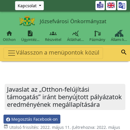
Ugrás a fő tartalomra

Kapcsolat
Józsefvárosi Önkormányzat




Otthon
Ügyintéz…
Részvétel
Átláthat…
Pázmány
Állami k…
Válasszon a menüpontok közül

Javaslat az „Otthon-felújítási
támogatás” iránt benyújtott pályázatok
eredményének megállapítására
Megosztás Facebook-on
event_available
Utolsó frissítés:
2022. május 11.
(Létrehozva:
2022. május