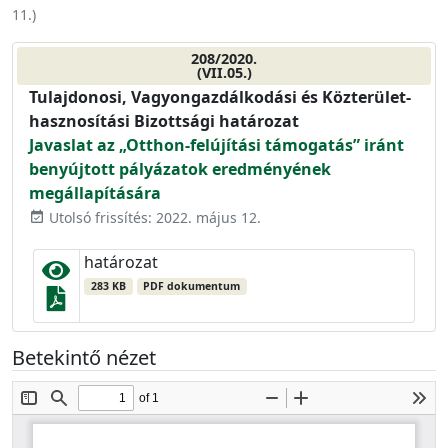
11.
)
208/2020.
(VII.05.)
Tulajdonosi, Vagyongazdálkodási és Közterület-
hasznosítási Bizottsági határozat
Javaslat az „Otthon-felújítási támogatás” iránt
benyújtott pályázatok eredményének
megállapítására
Utolsó frissítés: 2022. május 12.
event_available
határozat
283 KB
PDF dokumentum
Betekintő nézet