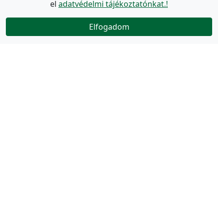
el
adatvédelmi tájékoztatónkat.!
Elfogadom
