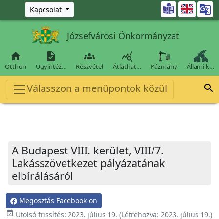
Ugrás a fő tartalomra

Kapcsolat
Józsefvárosi Önkormányzat




Otthon
Ügyintéz…
Részvétel
Átláthat…
Pázmány
Állami k…
Válasszon a menüpontok közül

A Budapest VIII. kerület, VIII/7.
Lakásszövetkezet pályázatának
elbírálásáról
Megosztás Facebook-on
event_available
Utolsó frissítés:
2023. július 19.
(Létrehozva:
2023. július 19.
)