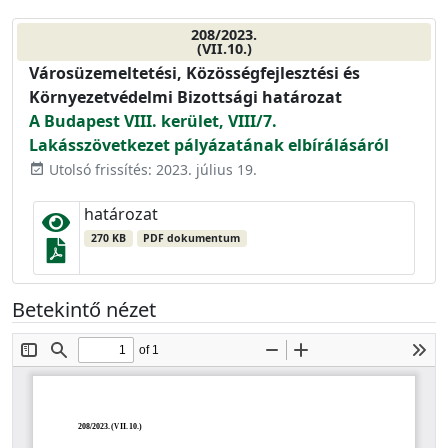
208/2023.
(VII.10.)
Városüzemeltetési, Közösségfejlesztési és
Környezetvédelmi Bizottsági határozat
A Budapest VIII. kerület, VIII/7.
Lakásszövetkezet pályázatának elbírálásáról
Utolsó frissítés: 2023. július 19.
event_available
határozat
270 KB
PDF dokumentum
Betekintő nézet