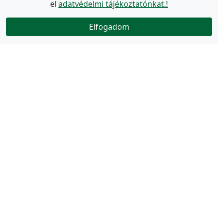
el
adatvédelmi tájékoztatónkat.!
Elfogadom
