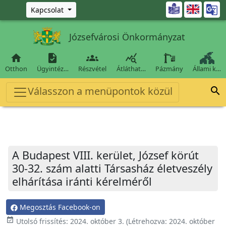
Ugrás a fő tartalomra

Kapcsolat
Józsefvárosi Önkormányzat




Otthon
Ügyintéz…
Részvétel
Átláthat…
Pázmány
Állami k…
Válasszon a menüpontok közül

A Budapest VIII. kerület, József körút
30-32. szám alatti Társasház életveszély
elhárítása iránti kérelméről
Megosztás Facebook-on
event_available
Utolsó frissítés:
2024. október 3.
(Létrehozva:
2024. október