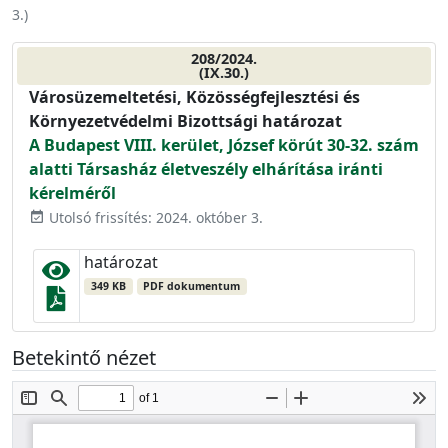
3.
)
208/2024.
(IX.30.)
Városüzemeltetési, Közösségfejlesztési és
Környezetvédelmi Bizottsági határozat
A Budapest VIII. kerület, József körút 30-32. szám
alatti Társasház életveszély elhárítása iránti
kérelméről
Utolsó frissítés: 2024. október 3.
event_available
határozat
349 KB
PDF dokumentum
Betekintő nézet