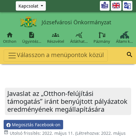
Ugrás a fő tartalomra

Kapcsolat
Józsefvárosi Önkormányzat




Otthon
Ügyintéz…
Részvétel
Átláthat…
Pázmány
Állami k…
Válasszon a menüpontok közül

Javaslat az „Otthon-felújítási
támogatás” iránt benyújtott pályázatok
eredményének megállapítására
Megosztás Facebook-on
event_available
Utolsó frissítés:
2022. május 11.
(Létrehozva:
2022. május