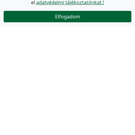
el
adatvédelmi tájékoztatónkat.!
Elfogadom
