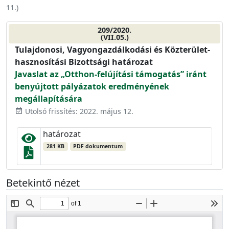
11.
)
209/2020.
(VII.05.)
Tulajdonosi, Vagyongazdálkodási és Közterület-
hasznosítási Bizottsági határozat
Javaslat az „Otthon-felújítási támogatás” iránt
benyújtott pályázatok eredményének
megállapítására
Utolsó frissítés: 2022. május 12.
event_available
határozat
281 KB
PDF dokumentum
Betekintő nézet