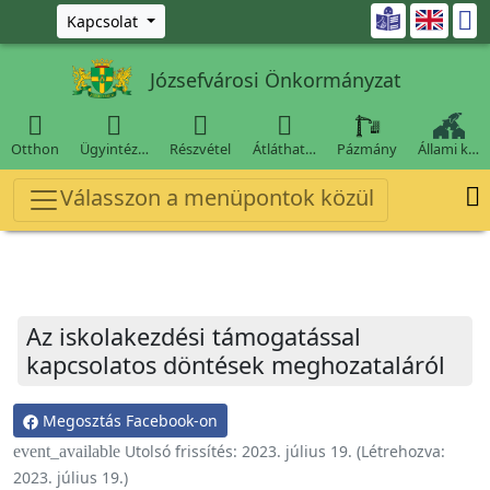
Ugrás a fő tartalomra

Kapcsolat
Józsefvárosi Önkormányzat




Otthon
Ügyintéz…
Részvétel
Átláthat…
Pázmány
Állami k…

Válasszon a menüpontok közül
Az iskolakezdési támogatással
kapcsolatos döntések meghozataláról
Megosztás Facebook-on
Utolsó frissítés:
2023. július 19.
(Létrehozva:
event_available
2023. július 19.
)