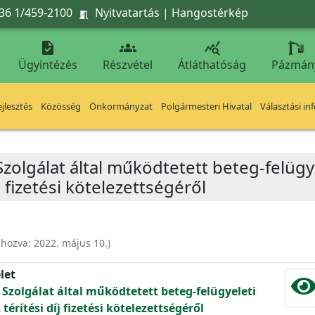
36 1/459-2100
Nyitvatartás
|
Hangostérkép




Ügyintézés
Részvétel
Átláthatóság
Pázmán
jlesztés
Közösség
Önkormányzat
Polgármesteri Hivatal
Választási in
zolgálat által működtetett beteg-felügy
j fizetési kötelezettségéről
ehozva:
2022. május 10.
)
let
Szolgálat által működtetett beteg-felügyeleti
térítési díj fizetési kötelezettségéről