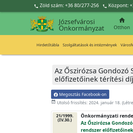
Ugrás a fő tartalomra
Zöld szám: +36 80/277-256
Központ: +



Józsefvárosi
Önkormányzat
Otthon
Hirdetőtábla
Szolgáltatások és intézmények
Városfe
Az Őszirózsa Gondozó S
előfizetőinek térítési dí
Megosztás Facebook-on
event_available
Utolsó frissítés:
2024. január 18.
(Létr
Önkormányzati rende
21/1999.
(IV.30.)
Az Őszirózsa Gondozó 
rendszer előfizetőinek 