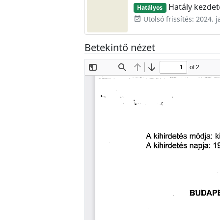
Hatály kezdete
Hatályos
Utolsó frissítés: 2024. 
event_available
Betekintő nézet