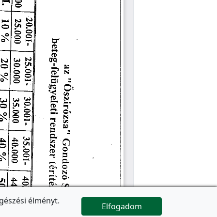
gészési élményt.
Elfogadom

Az oldal folytatódik