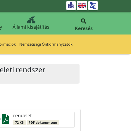


y
Állami kisajátítás
Keresés
formációk
Nemzetiségi Önkormányzatok
eleti rendszer
rendelet
72 KB
PDF dokumentum