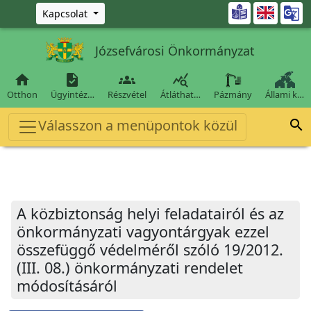
Ugrás a fő tartalomra

Kapcsolat
Józsefvárosi Önkormányzat




Otthon
Ügyintéz…
Részvétel
Átláthat…
Pázmány
Állami k…
Válasszon a menüpontok közül

A közbiztonság helyi feladatairól és az
önkormányzati vagyontárgyak ezzel
összefüggő védelméről szóló 19/2012.
(III. 08.) önkormányzati rendelet
módosításáról