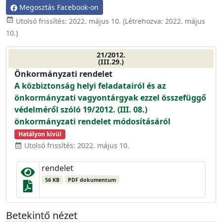
Megosztás Facebook-on
event_available
Utolsó frissítés:
2022. május 10.
(Létrehozva:
2022. május
10.
)
21/2012.
(III.29.)
Önkormányzati rendelet
A közbiztonság helyi feladatairól és az
önkormányzati vagyontárgyak ezzel összefüggő
védelméről szóló 19/2012. (III. 08.)
önkormányzati rendelet módosításáról
Hatályon kívül
Utolsó frissítés: 2022. május 10.
event_available
rendelet
56 KB
PDF dokumentum
Betekintő nézet