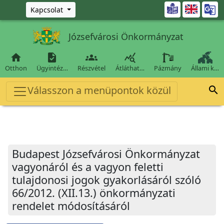
Ugrás a fő tartalomra

Kapcsolat
Józsefvárosi Önkormányzat




Otthon
Ügyintéz…
Részvétel
Átláthat…
Pázmány
Állami k…
Válasszon a menüpontok közül

Budapest Józsefvárosi Önkormányzat
vagyonáról és a vagyon feletti
tulajdonosi jogok gyakorlásáról szóló
66/2012. (XII.13.) önkormányzati
rendelet módosításáról