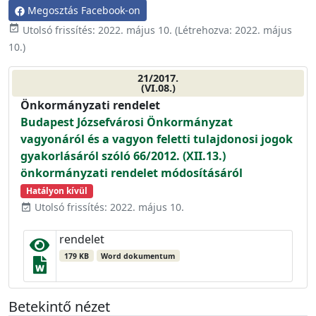
Megosztás Facebook-on
event_available
Utolsó frissítés:
2022. május 10.
(Létrehozva:
2022. május
10.
)
21/2017.
(VI.08.)
Önkormányzati rendelet
Budapest Józsefvárosi Önkormányzat
vagyonáról és a vagyon feletti tulajdonosi jogok
gyakorlásáról szóló 66/2012. (XII.13.)
önkormányzati rendelet módosításáról
Hatályon kívül
Utolsó frissítés: 2022. május 10.
event_available
rendelet
179 KB
Word dokumentum
Betekintő nézet