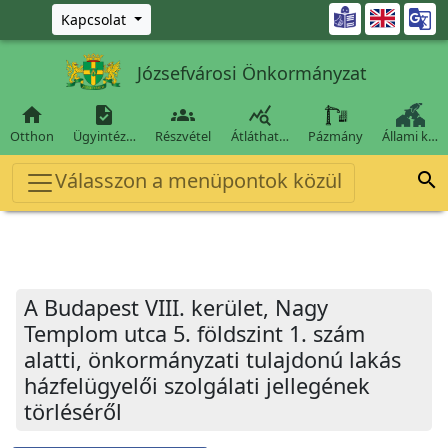
Ugrás a fő tartalomra

Kapcsolat
Józsefvárosi Önkormányzat




Otthon
Ügyintéz…
Részvétel
Átláthat…
Pázmány
Állami k…
Válasszon a menüpontok közül

A Budapest VIII. kerület, Nagy
Templom utca 5. földszint 1. szám
alatti, önkormányzati tulajdonú lakás
házfelügyelői szolgálati jellegének
törléséről