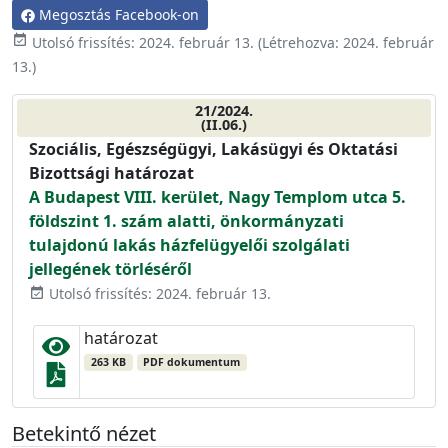
Megosztás Facebook-on
event_available
Utolsó frissítés:
2024. február 13.
(Létrehozva:
2024. február
13.
)
21/2024.
(II.06.)
Szociális, Egészségügyi, Lakásügyi és Oktatási
Bizottsági határozat
A Budapest VIII. kerület, Nagy Templom utca 5.
földszint 1. szám alatti, önkormányzati
tulajdonú lakás házfelügyelői szolgálati
jellegének törléséről
Utolsó frissítés: 2024. február 13.
event_available
határozat
263 KB
PDF dokumentum
Betekintő nézet