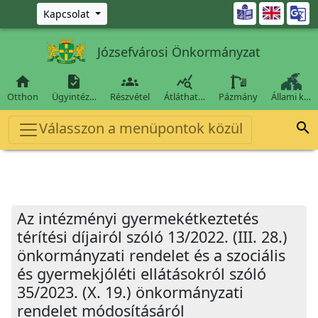
Ugrás a fő tartalomra

Kapcsolat
Józsefvárosi Önkormányzat




Otthon
Ügyintéz…
Részvétel
Átláthat…
Pázmány
Állami k…
Válasszon a menüpontok közül

Az intézményi gyermekétkeztetés
térítési díjairól szóló 13/2022. (III. 28.)
önkormányzati rendelet és a szociális
és gyermekjóléti ellátásokról szóló
35/2023. (X. 19.) önkormányzati
rendelet módosításáról