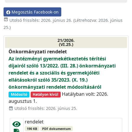
Megosztás Facebook-on
event_available
Utolsó frissítés:
2026. június 26.
(Létrehozva:
2026. június
25.
)
21/2026.
(VI.25.)
Önkormányzati rendelet
Az intézményi gyermekétkeztetés térítési
díjairól szóló 13/2022. (III. 28.) önkormányzati
rendelet és a szociális és gyermekjóléti
ellátásokról szóló 35/2023. (X. 19.)
önkormányzati rendelet módosításáról
Hatályban volt: 2026.
Módosító
Hatályon kívül
augusztus 1.
Utolsó frissítés: 2026. június 25.
event_available
rendelet
190 KB
PDF dokumentum