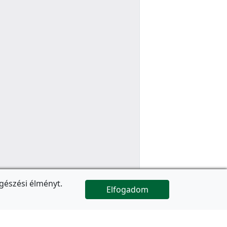
gészési élményt.
Elfogadom

Az oldal folytatódik