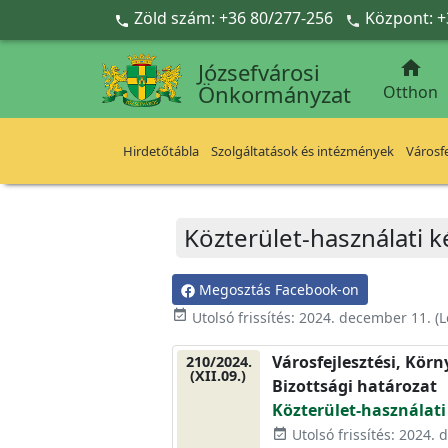
Ugrás a fő tartalomra
Zöld szám: +36 80/277-256
Központ: +



Józsefvárosi
Önkormányzat
Otthon
Hirdetőtábla
Szolgáltatások és intézmények
Városfe
Közterület-használati k
Megosztás Facebook-on
event_available
Utolsó frissítés:
2024. december 11.
(L
Városfejlesztési, Kör
210/2024.
(XII.09.)
Bizottsági határozat
Közterület-használati
Utolsó frissítés: 2024.
event_available