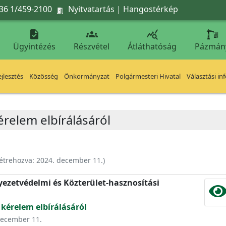
36 1/459-2100
Nyitvatartás
|
Hangostérkép




Ügyintézés
Részvétel
Átláthatóság
Pázmán
jlesztés
Közösség
Önkormányzat
Polgármesteri Hivatal
Választási in
érelem elbírálásáról
étrehozva:
2024. december 11.
)
nyezetvédelmi és Közterület-hasznosítási
 kérelem elbírálásáról
 december 11.