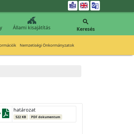


y
Állami kisajátítás
Keresés
formációk
Nemzetiségi Önkormányzatok
határozat
522 KB
PDF dokumentum