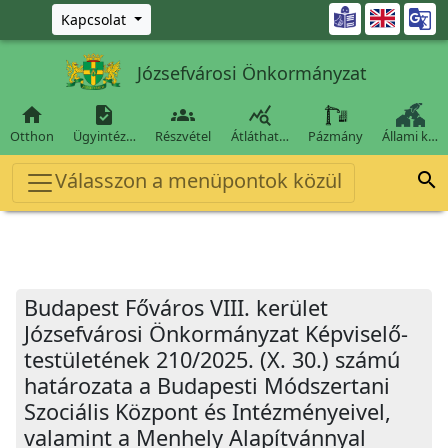
Ugrás a fő tartalomra

Kapcsolat
Józsefvárosi Önkormányzat




Otthon
Ügyintéz…
Részvétel
Átláthat…
Pázmány
Állami k…
Válasszon a menüpontok közül

Budapest Főváros VIII. kerület
Józsefvárosi Önkormányzat Képviselő-
testületének 210/2025. (X. 30.) számú
határozata a Budapesti Módszertani
Szociális Központ és Intézményeivel,
valamint a Menhely Alapítvánnyal