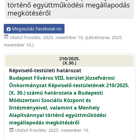
történő együttműködési megállapodás
megkötéséről
Megosztás Facebook-on
event_available
Utolsó frissítés:
2025. november 10.
(Létrehozva:
2025.
november 10.
)
210/2025.
(X.30.)
Képviselő-testületi határozat
Budapest Főváros VIII. kerület Józsefvárosi
Önkormányzat Képviselő-testületének 210/2025.
(X. 30.) számú határozata a Budapesti
Módszertani Szociális Központ és
Intézményeivel, valamint a Menhely
Alapítvánnyal történő együttműködési
megállapodás megkötéséről
Utolsó frissítés: 2025. november 10.
event_available