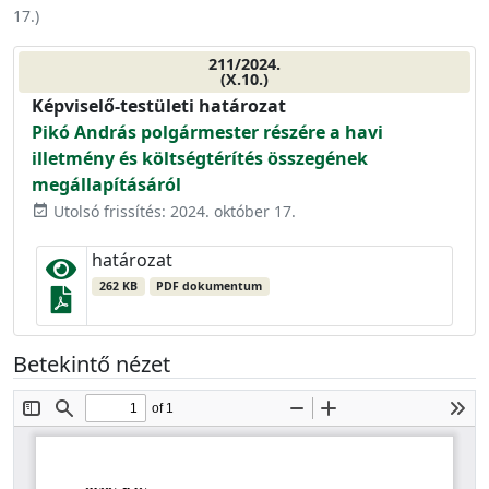
17.
)
211/2024.
(X.10.)
Képviselő-testületi határozat
Pikó András polgármester részére a havi
illetmény és költségtérítés összegének
megállapításáról
Utolsó frissítés: 2024. október 17.
event_available
határozat
262 KB
PDF dokumentum
Betekintő nézet