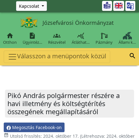
Ugrás a fő tartalomra

Kapcsolat
Józsefvárosi Önkormányzat




Otthon
Ügyintéz…
Részvétel
Átláthat…
Pázmány
Állami k…
Válasszon a menüpontok közül

Pikó András polgármester részére a
havi illetmény és költségtérítés
összegének megállapításáról
Megosztás Facebook-on
event_available
Utolsó frissítés:
2024. október 17.
(Létrehozva:
2024. október