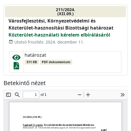
211/2024.
(XII.09.)
Városfejlesztési, Környezetvédelmi és
Közterület-hasznosítási Bizottsági határozat
Közterület-használati kérelem elbírálásáról
Utolsó frissítés: 2024. december 11.
event_available
határozat
511 KB
PDF dokumentum
Betekintő nézet