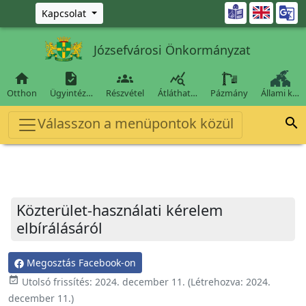
Ugrás a fő tartalomra

Kapcsolat
Józsefvárosi Önkormányzat




Otthon
Ügyintéz…
Részvétel
Átláthat…
Pázmány
Állami k…
Válasszon a menüpontok közül

Közterület-használati kérelem
elbírálásáról
Megosztás Facebook-on
event_available
Utolsó frissítés:
2024. december 11.
(Létrehozva:
2024.
december 11.
)