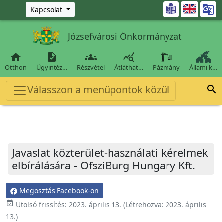
Ugrás a fő tartalomra

Kapcsolat
Józsefvárosi Önkormányzat




Otthon
Ügyintéz…
Részvétel
Átláthat…
Pázmány
Állami k…
Válasszon a menüpontok közül

Javaslat közterület-használati kérelmek
elbírálására - OfsziBurg Hungary Kft.
Megosztás Facebook-on
event_available
Utolsó frissítés:
2023. április 13.
(Létrehozva:
2023. április
13.
)