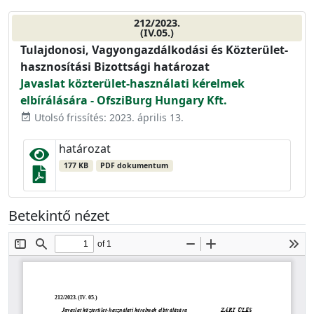
212/2023.
(IV.05.)
Tulajdonosi, Vagyongazdálkodási és Közterület-
hasznosítási Bizottsági határozat
Javaslat közterület-használati kérelmek
elbírálására - OfsziBurg Hungary Kft.
Utolsó frissítés: 2023. április 13.
event_available
határozat
177 KB
PDF dokumentum
Betekintő nézet