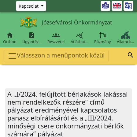
Ugrás a fő tartalomra

Kapcsolat
Józsefvárosi Önkormányzat




Otthon
Ügyintéz…
Részvétel
Átláthat…
Pázmány
Állami k…
Válasszon a menüpontok közül

A „I/2024. felújított bérlakások lakással
nem rendelkezők részére” című
pályázat eredményével kapcsolatos
panasz elbírálásáról és a „III/2024.
minőségi csere önkormányzati bérlők
számára” pályázat