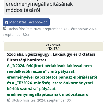
eredménymegállapításának
módosításáról
Megosztás Facebook-on
event_available
Utolsó frissítés:
2024. szeptember 30.
(Létrehozva:
2024.
szeptember 30.
)
212/2024.
(IX.17.)
Szociális, Egészségügyi, Lakásügyi és Oktatási
Bizottsági határozat
A „I/2024. felújított bérlakások lakással nem
rendelkezők részére” című pályázat
eredményével kapcsolatos panasz elbírálásáról
és a „III/2024. minőségi csere önkormányzati
bérlők számára” pályázat
eredménymegállapításának módosításáról
Utolsó frissítés: 2024. szeptember 30.
event_available