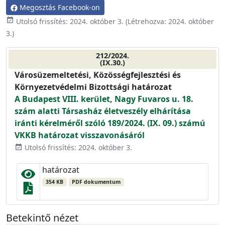
Megosztás Facebook-on
event_available
Utolsó frissítés:
2024. október 3.
(Létrehozva:
2024. október
3.
)
212/2024.
(IX.30.)
Városüzemeltetési, Közösségfejlesztési és
Környezetvédelmi Bizottsági határozat
A Budapest VIII. kerület, Nagy Fuvaros u. 18.
szám alatti Társasház életveszély elhárítása
iránti kérelméről szóló 189/2024. (IX. 09.) számú
VKKB határozat visszavonásáról
Utolsó frissítés: 2024. október 3.
event_available
határozat
354 KB
PDF dokumentum
Betekintő nézet