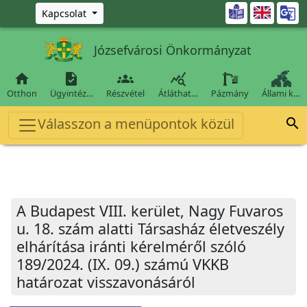
Ugrás a fő tartalomra

Kapcsolat
Józsefvárosi Önkormányzat




Otthon
Ügyintéz…
Részvétel
Átláthat…
Pázmány
Állami k…
Válasszon a menüpontok közül

A Budapest VIII. kerület, Nagy Fuvaros
u. 18. szám alatti Társasház életveszély
elhárítása iránti kérelméről szóló
189/2024. (IX. 09.) számú VKKB
határozat visszavonásáról