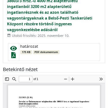
38603/3 hrsz.-ú 4000 m2 alapterületű
ingatlanból 3200 m2 alapterületű
ingatlanrésznek és az azon található
vagyontárgyaknak a Belső-Pesti Tankerületi
Központ részére történő ingyenes
vagyonkezelésbe adásáról
Utolsó frissítés: 2025. november 10.
event_available
határozat
175 KB
PDF dokumentum
Betekintő nézet