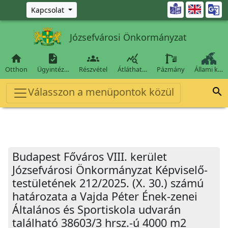
Ugrás a fő tartalomra

Kapcsolat
Józsefvárosi Önkormányzat




Otthon
Ügyintéz…
Részvétel
Átláthat…
Pázmány
Állami k…
Válasszon a menüpontok közül

Budapest Főváros VIII. kerület
Józsefvárosi Önkormányzat Képviselő-
testületének 212/2025. (X. 30.) számú
határozata a Vajda Péter Ének-zenei
Általános és Sportiskola udvarán
található 38603/3 hrsz.-ú 4000 m2