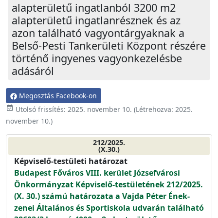
alapterületű ingatlanból 3200 m2
alapterületű ingatlanrésznek és az
azon található vagyontárgyaknak a
Belső-Pesti Tankerületi Központ részére
történő ingyenes vagyonkezelésbe
adásáról
Megosztás Facebook-on
event_available
Utolsó frissítés:
2025. november 10.
(Létrehozva:
2025.
november 10.
)
212/2025.
(X.30.)
Képviselő-testületi határozat
Budapest Főváros VIII. kerület Józsefvárosi
Önkormányzat Képviselő-testületének 212/2025.
(X. 30.) számú határozata a Vajda Péter Ének-
zenei Általános és Sportiskola udvarán található