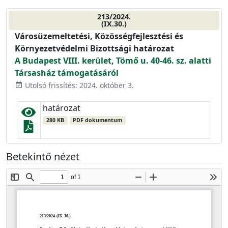
213/2024.
(IX.30.)
Városüzemeltetési, Közösségfejlesztési és
Környezetvédelmi Bizottsági határozat
A Budapest VIII. kerület, Tömő u. 40-46. sz. alatti
Társasház támogatásáról
Utolsó frissítés: 2024. október 3.
event_available
határozat
280 KB
PDF dokumentum
Betekintő nézet