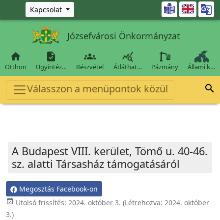
Ugrás a fő tartalomra

Kapcsolat
Józsefvárosi Önkormányzat




Otthon
Ügyintéz…
Részvétel
Átláthat…
Pázmány
Állami k…
Válasszon a menüpontok közül

A Budapest VIII. kerület, Tömő u. 40-46.
sz. alatti Társasház támogatásáról
Megosztás Facebook-on
event_available
Utolsó frissítés:
2024. október 3.
(Létrehozva:
2024. október
3.
)