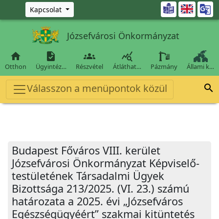
Ugrás a fő tartalomra

Kapcsolat
Józsefvárosi Önkormányzat




Otthon
Ügyintéz…
Részvétel
Átláthat…
Pázmány
Állami k…
Válasszon a menüpontok közül

Budapest Főváros VIII. kerület
Józsefvárosi Önkormányzat Képviselő-
testületének Társadalmi Ügyek
Bizottsága 213/2025. (VI. 23.) számú
határozata a 2025. évi „Józsefváros
Egészségügyéért” szakmai kitüntetés