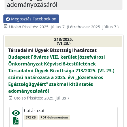
adományozásáról
Megosztás Facebook-on
event_available
Utolsó frissítés:
2025. július 7.
(Létrehozva:
2025. július 7.
)
213/2025.
(VI.23.)
Társadalmi Ügyek Bizottsági határozat
Budapest Főváros VIII. kerület Józsefvárosi
Önkormányzat Képviselő-testületének
Társadalmi Ügyek Bizottsága 213/2025. (VI. 23.)
számú határozata a 2025. évi „Józsefváros
Egészségügyéért” szakmai kitüntetés
adományozásáról
Utolsó frissítés: 2025. július 7.
event_available
határozat
372 KB
PDF dokumentum