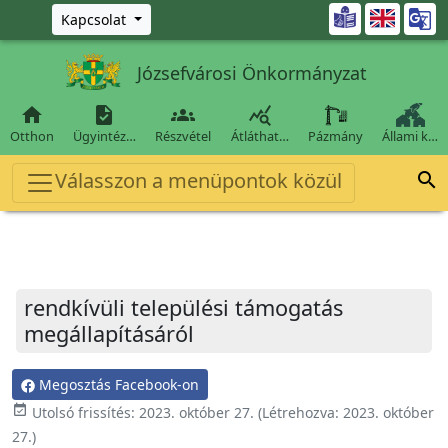
Ugrás a fő tartalomra

Kapcsolat
Józsefvárosi Önkormányzat




Otthon
Ügyintéz…
Részvétel
Átláthat…
Pázmány
Állami k…
Válasszon a menüpontok közül

rendkívüli települési támogatás
megállapításáról
Megosztás Facebook-on
event_available
Utolsó frissítés:
2023. október 27.
(Létrehozva:
2023. október
27.
)