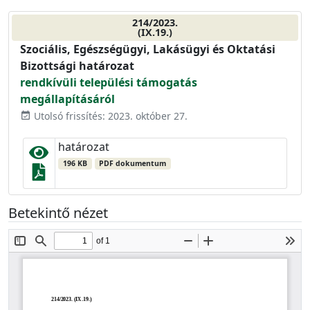
214/2023.
(IX.19.)
Szociális, Egészségügyi, Lakásügyi és Oktatási
Bizottsági határozat
rendkívüli települési támogatás
megállapításáról
Utolsó frissítés: 2023. október 27.
event_available
határozat
196 KB
PDF dokumentum
Betekintő nézet