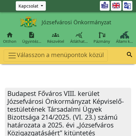
Ugrás a fő tartalomra

Kapcsolat
Józsefvárosi Önkormányzat




Otthon
Ügyintéz…
Részvétel
Átláthat…
Pázmány
Állami k…
Válasszon a menüpontok közül

Budapest Főváros VIII. kerület
Józsefvárosi Önkormányzat Képviselő-
testületének Társadalmi Ügyek
Bizottsága 214/2025. (VI. 23.) számú
határozata a 2025. évi „Józsefváros
Közigazgatásáért” kitüntetés