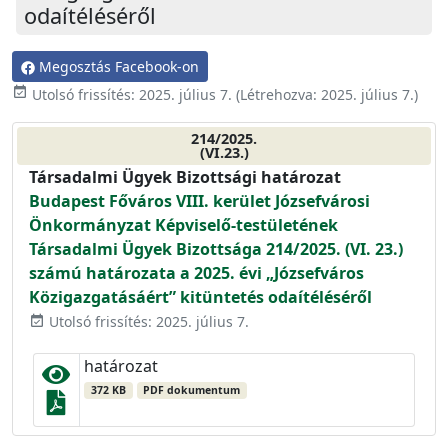
odaítéléséről
Megosztás Facebook-on
event_available
Utolsó frissítés:
2025. július 7.
(Létrehozva:
2025. július 7.
)
214/2025.
(VI.23.)
Társadalmi Ügyek Bizottsági határozat
Budapest Főváros VIII. kerület Józsefvárosi
Önkormányzat Képviselő-testületének
Társadalmi Ügyek Bizottsága 214/2025. (VI. 23.)
számú határozata a 2025. évi „Józsefváros
Közigazgatásáért” kitüntetés odaítéléséről
Utolsó frissítés: 2025. július 7.
event_available
határozat
372 KB
PDF dokumentum