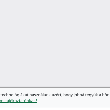
 technológiákat használunk azért, hogy jobbá tegyük a bön
mi tájékoztatónkat.!