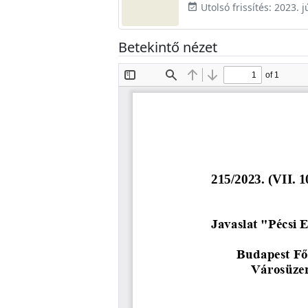
Utolsó frissítés: 2023. j
event_available
Betekintő nézet