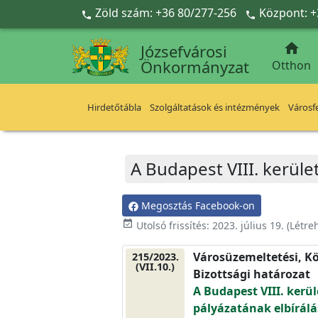
Ugrás a fő tartalomra
Zöld szám: +36 80/277-256
Központ: +



Józsefvárosi
Önkormányzat
Otthon
Hirdetőtábla
Szolgáltatások és intézmények
Városfe
A Budapest VIII. kerület
Megosztás Facebook-on
event_available
Utolsó frissítés:
2023. július 19.
(Létre
Városüzemeltetési, Kö
215/2023.
(VII.10.)
Bizottsági határozat
A Budapest VIII. kerüle
pályázatának elbírálá