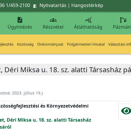
36 1/459-2100
Nyitvatartás
|
Hangostérkép




Ügyintézés
Részvétel
Átláthatóság
Pázmán
jlesztés
Közösség
Önkormányzat
Polgármesteri Hivatal
Választási in
, Déri Miksa u. 18. sz. alatti Társasház p
hozva:
2023. július 19.
)
zösségfejlesztési és Környezetvédelmi
t, Déri Miksa u. 18. sz. alatti Társasház
sáról