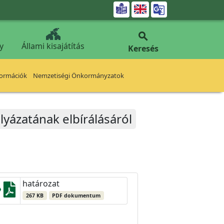


y
Állami kisajátítás
Keresés
formációk
Nemzetiségi Önkormányzatok
ályázatának elbírálásáról
határozat
267 KB
PDF dokumentum