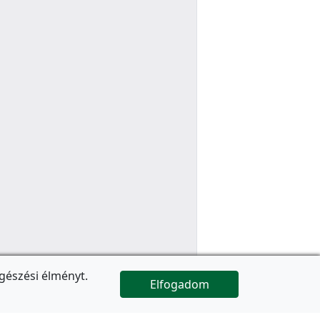
gészési élményt.
Elfogadom

Az oldal folytatódik