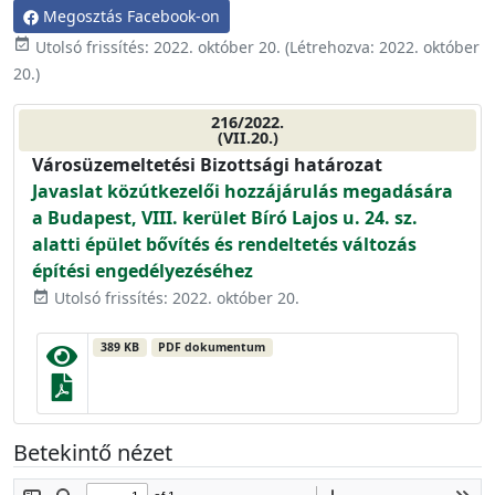
Megosztás Facebook-on
event_available
Utolsó frissítés:
2022. október 20.
(Létrehozva:
2022. október
20.
)
216/2022.
(VII.20.)
Városüzemeltetési Bizottsági határozat
Javaslat közútkezelői hozzájárulás megadására
a Budapest, VIII. kerület Bíró Lajos u. 24. sz.
alatti épület bővítés és rendeltetés változás
építési engedélyezéséhez
Utolsó frissítés: 2022. október 20.
event_available
389 KB
PDF dokumentum
Betekintő nézet