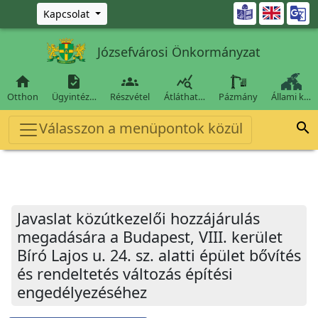
Ugrás a fő tartalomra

Kapcsolat
Józsefvárosi Önkormányzat




Otthon
Ügyintéz…
Részvétel
Átláthat…
Pázmány
Állami k…
Válasszon a menüpontok közül

Javaslat közútkezelői hozzájárulás
megadására a Budapest, VIII. kerület
Bíró Lajos u. 24. sz. alatti épület bővítés
és rendeltetés változás építési
engedélyezéséhez