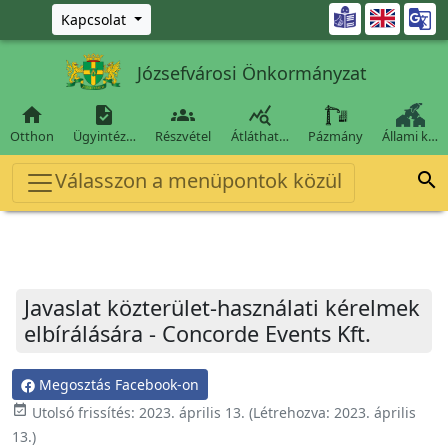
Ugrás a fő tartalomra

Kapcsolat
Józsefvárosi Önkormányzat




Otthon
Ügyintéz…
Részvétel
Átláthat…
Pázmány
Állami k…
Válasszon a menüpontok közül

Javaslat közterület-használati kérelmek
elbírálására - Concorde Events Kft.
Megosztás Facebook-on
event_available
Utolsó frissítés:
2023. április 13.
(Létrehozva:
2023. április
13.
)