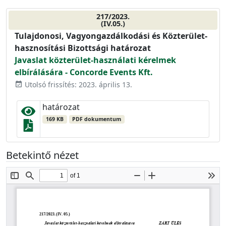
217/2023.
(IV.05.)
Tulajdonosi, Vagyongazdálkodási és Közterület-
hasznosítási Bizottsági határozat
Javaslat közterület-használati kérelmek
elbírálására - Concorde Events Kft.
Utolsó frissítés: 2023. április 13.
event_available
határozat
169 KB
PDF dokumentum
Betekintő nézet