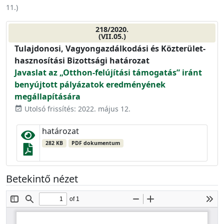
11.
)
218/2020.
(VII.05.)
Tulajdonosi, Vagyongazdálkodási és Közterület-
hasznosítási Bizottsági határozat
Javaslat az „Otthon-felújítási támogatás” iránt
benyújtott pályázatok eredményének
megállapítására
Utolsó frissítés: 2022. május 12.
event_available
határozat
282 KB
PDF dokumentum
Betekintő nézet