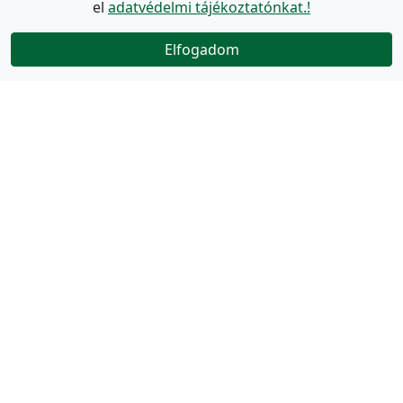
el
adatvédelmi tájékoztatónkat.!
Elfogadom
