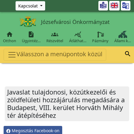
Ugrás a fő tartalomra

Kapcsolat
Józsefvárosi Önkormányzat




Otthon
Ügyintéz…
Részvétel
Átláthat…
Pázmány
Állami k…
Válasszon a menüpontok közül

Javaslat tulajdonosi, közútkezelői és
zöldfelületi hozzájárulás megadására a
Budapest, VIII. kerület Horváth Mihály
tér átépítéséhez
Megosztás Facebook-on