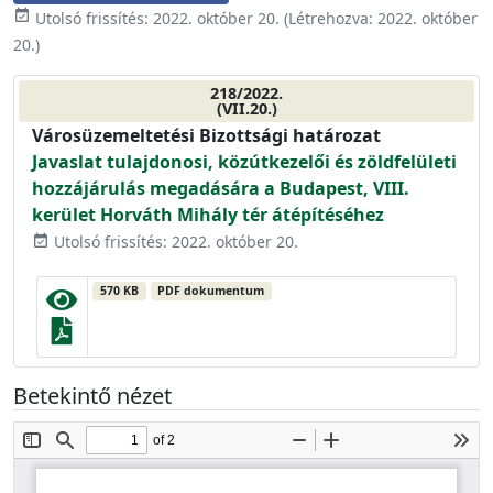
event_available
Utolsó frissítés:
2022. október 20.
(Létrehozva:
2022. október
20.
)
218/2022.
(VII.20.)
Városüzemeltetési Bizottsági határozat
Javaslat tulajdonosi, közútkezelői és zöldfelületi
hozzájárulás megadására a Budapest, VIII.
kerület Horváth Mihály tér átépítéséhez
Utolsó frissítés: 2022. október 20.
event_available
570 KB
PDF dokumentum
Betekintő nézet